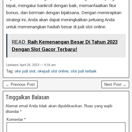
tepat, mengatur bankroll dengan baik, memanfaatkan fitur
bonus, dan bermain dengan bijaksana. Dengan menerapkan
strategi ini, Anda akan dapat meningkatkan peluang Anda
untuk memenangkan hadiah besar di judi slot online.
READ
Raih Kemenangan Besar Di Tahun 2023
Dengan Slot Gacor Terbaru!
Updated: April 26, 2023 — 9:16 am
Tag:
oke judi slot
,
okejudi slot online
,
slot judi terbaik
← Previous Post
Next Post →
Tinggalkan Balasan
Alamat email Anda tidak akan dipublikasikan.
Ruas yang wajib
ditandai
*
Komentar
*