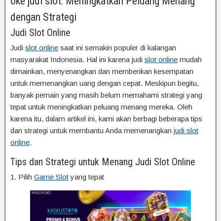
oke judi slot: Meningkatkan Peluang Menang
dengan Strategi
Judi Slot Online
Judi
slot online
saat ini semakin populer di kalangan
masyarakat Indonesia. Hal ini karena judi
slot online
mudah
dimainkan, menyenangkan dan memberikan kesempatan
untuk memenangkan uang dengan cepat. Meskipun begitu,
banyak pemain yang masih belum memahami strategi yang
tepat untuk meningkatkan peluang menang mereka. Oleh
karena itu, dalam artikel ini, kami akan berbagi beberapa tips
dan strategi untuk membantu Anda memenangkan
judi slot
online
.
Tips dan Strategi untuk Menang Judi Slot Online
1. Pilih
Game Slot
yang tepat