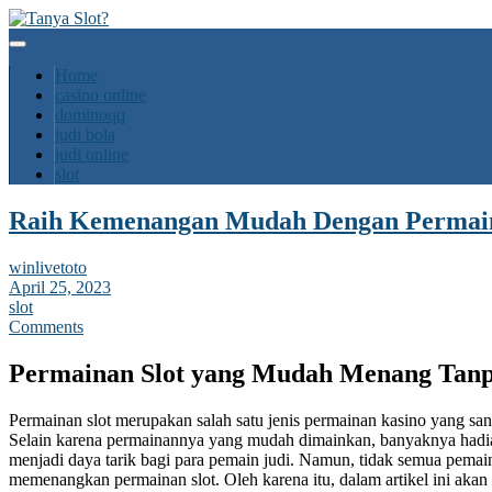
Home
casino online
dominoqq
judi bola
judi online
slot
Raih Kemenangan Mudah Dengan Permain
winlivetoto
April 25, 2023
slot
Comments
Permainan Slot yang Mudah Menang Tanp
Permainan slot merupakan salah satu jenis permainan kasino yang sang
Selain karena permainannya yang mudah dimainkan, banyaknya hadia
menjadi daya tarik bagi para pemain judi. Namun, tidak semua pemain 
memenangkan permainan slot. Oleh karena itu, dalam artikel ini akan