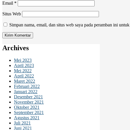
Email
*
Situs Web
Simpan nama, email, dan situs web saya pada peramban ini untuk
Archives
Mei 2023
April 2023
Mei 2022
April 2022
Maret 2022
Februari 2022
Januari 2022
Desember 2021
November 2021
Oktober 2021
September 2021
Agustus 2021
Juli 2021
Juni 2021