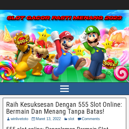
Raih Kesuksesan Dengan 555 Slot Online:
Bermain Dan Menang Tanpa Batas!
winlivetoto
Maret 13, 2022
slot
Comments