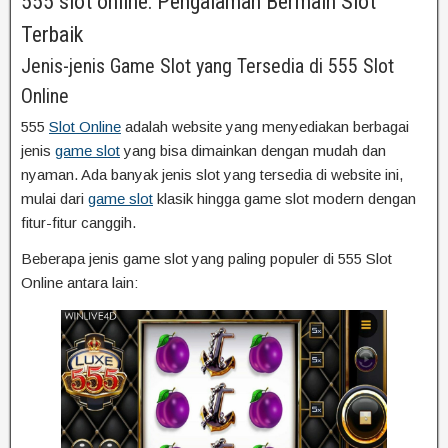
555 slot online: Pengalaman Bermain Slot
Terbaik
Jenis-jenis Game Slot yang Tersedia di 555 Slot
Online
555
Slot Online
adalah website yang menyediakan berbagai
jenis
game slot
yang bisa dimainkan dengan mudah dan
nyaman. Ada banyak jenis slot yang tersedia di website ini,
mulai dari
game slot
klasik hingga game slot modern dengan
fitur-fitur canggih.
Beberapa jenis game slot yang paling populer di 555 Slot
Online antara lain: