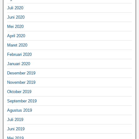
Juli 2020
Juni 2020
Mei 2020
April 2020
Maret 2020
Februari 2020
Januari 2020
Desember 2019
November 2019
Oktober 2019
September 2019
Agustus 2019
Juli 2019
Juni 2019
Mei 2019