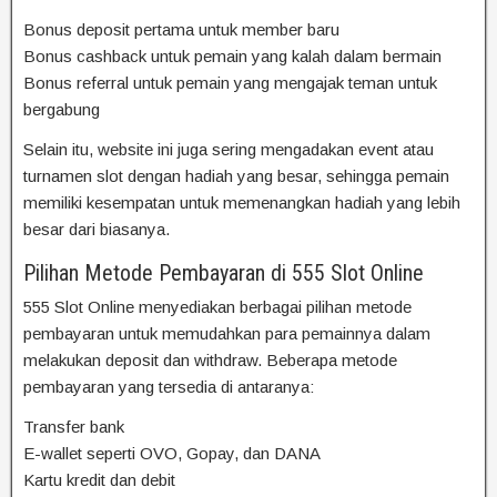
Bonus deposit pertama untuk member baru
Bonus cashback untuk pemain yang kalah dalam bermain
Bonus referral untuk pemain yang mengajak teman untuk
bergabung
Selain itu, website ini juga sering mengadakan event atau
turnamen slot dengan hadiah yang besar, sehingga pemain
memiliki kesempatan untuk memenangkan hadiah yang lebih
besar dari biasanya.
Pilihan Metode Pembayaran di 555 Slot Online
555 Slot Online menyediakan berbagai pilihan metode
pembayaran untuk memudahkan para pemainnya dalam
melakukan deposit dan withdraw. Beberapa metode
pembayaran yang tersedia di antaranya:
Transfer bank
E-wallet seperti OVO, Gopay, dan DANA
Kartu kredit dan debit