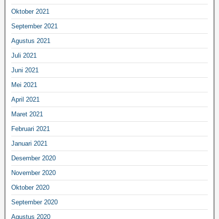
Oktober 2021
September 2021
Agustus 2021
Juli 2021
Juni 2021
Mei 2021
April 2021
Maret 2021
Februari 2021
Januari 2021
Desember 2020
November 2020
Oktober 2020
September 2020
Agustus 2020