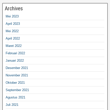
Archives
Mei 2023
April 2023
Mei 2022
April 2022
Maret 2022
Februari 2022
Januari 2022
Desember 2021
November 2021
Oktober 2021
September 2021
Agustus 2021
Juli 2021