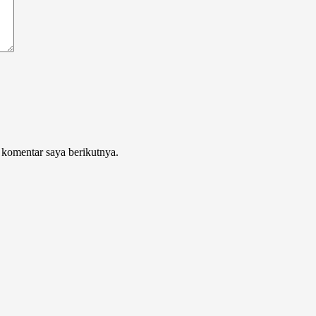
 komentar saya berikutnya.