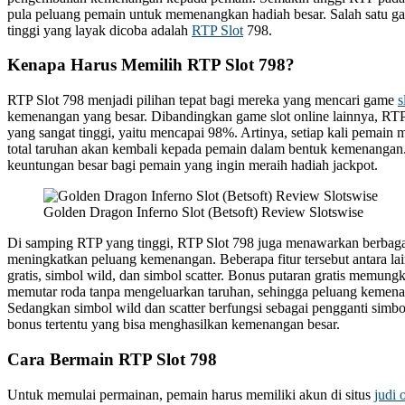
pula peluang pemain untuk memenangkan hadiah besar. Salah satu 
tinggi yang layak dicoba adalah
RTP Slot
798.
Kenapa Harus Memilih RTP Slot 798?
RTP Slot 798 menjadi pilihan tepat bagi mereka yang mencari game
s
kemenangan yang besar. Dibandingkan game slot online lainnya, R
yang sangat tinggi, yaitu mencapai 98%. Artinya, setiap kali pemain
total taruhan akan kembali kepada pemain dalam bentuk kemenangan.
keuntungan besar bagi pemain yang ingin meraih hadiah jackpot.
G
o
l
d
e
n
D
r
a
g
o
n
I
n
f
e
r
n
o
S
l
o
t
(
B
e
t
s
o
f
t
)
R
e
v
i
e
w
S
l
o
t
s
w
i
s
e
Di samping RTP yang tinggi, RTP Slot 798 juga menawarkan berbagai
meningkatkan peluang kemenangan. Beberapa fitur tersebut antara la
gratis, simbol wild, dan simbol scatter. Bonus putaran gratis memun
memutar roda tanpa mengeluarkan taruhan, sehingga peluang kemena
Sedangkan simbol wild dan scatter berfungsi sebagai pengganti simbol
bonus tertentu yang bisa menghasilkan kemenangan besar.
Cara Bermain RTP Slot 798
Untuk memulai permainan, pemain harus memiliki akun di situs
judi 