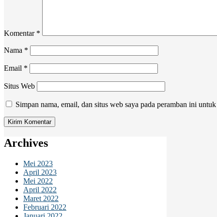
Komentar
*
Nama
*
Email
*
Situs Web
Simpan nama, email, dan situs web saya pada peramban ini untuk
Archives
Mei 2023
April 2023
Mei 2022
April 2022
Maret 2022
Februari 2022
Januari 2022