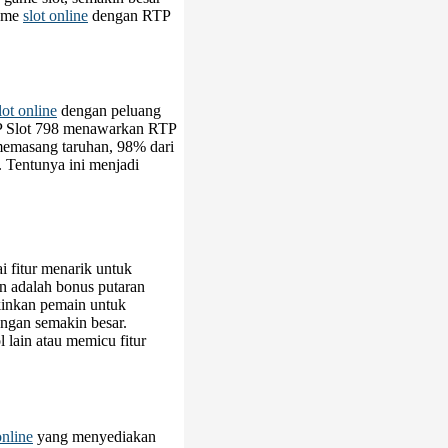
game
slot online
dengan RTP
lot online
dengan peluang
TP Slot 798 menawarkan RTP
 memasang taruhan, 98% dari
 Tentunya ini menjadi
 fitur menarik untuk
in adalah bonus putaran
gkinkan pemain untuk
ngan semakin besar.
 lain atau memicu fitur
online
yang menyediakan