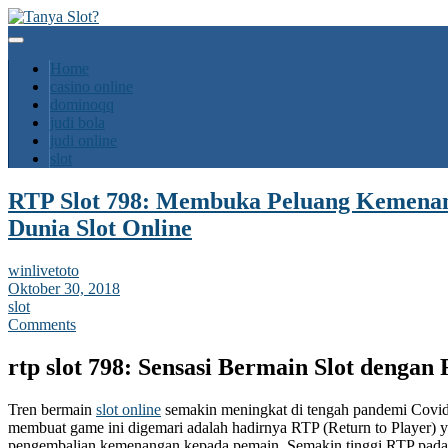
Home
casino online
dominoqq
judi bola
judi online
slot
RTP Slot 798: Membuka Peluang Kemenan
Dunia Slot Online
winlivetoto
Oktober 30, 2018
slot
Comments
rtp slot 798: Sensasi Bermain Slot dengan
Tren bermain
slot online
semakin meningkat di tengah pandemi Covid-
membuat game ini digemari adalah hadirnya RTP (Return to Player) 
pengembalian kemenangan kepada pemain. Semakin tinggi RTP pada 