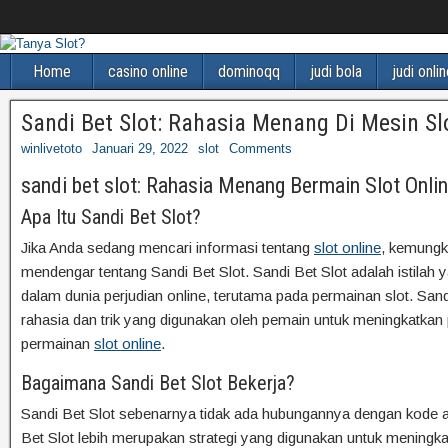
Home
casino online
dominoqq
judi bola
judi onli
Sandi Bet Slot: Rahasia Menang Di Mesin Sl
winlivetoto
Januari 29, 2022
slot
Comments
sandi bet slot: Rahasia Menang Bermain Slot Onli
Apa Itu Sandi Bet Slot?
Jika Anda sedang mencari informasi tentang
slot online
, kemungk
mendengar tentang Sandi Bet Slot. Sandi Bet Slot adalah istilah 
dalam dunia perjudian online, terutama pada permainan slot. Sandi
rahasia dan trik yang digunakan oleh pemain untuk meningkatka
permainan
slot online
.
Bagaimana Sandi Bet Slot Bekerja?
Sandi Bet Slot sebenarnya tidak ada hubungannya dengan kode at
Bet Slot lebih merupakan strategi yang digunakan untuk mening