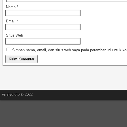
Nama
*
Email
*
Situs Web
Simpan nama, email, dan situs web saya pada peramban ini untuk ko
winlivetoto © 2022