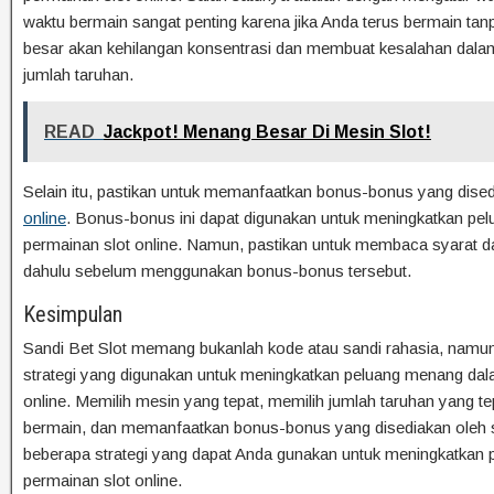
waktu bermain sangat penting karena jika Anda terus bermain tan
besar akan kehilangan konsentrasi dan membuat kesalahan dala
jumlah taruhan.
READ
Jackpot! Menang Besar Di Mesin Slot!
Selain itu, pastikan untuk memanfaatkan bonus-bonus yang dised
online
. Bonus-bonus ini dapat digunakan untuk meningkatkan p
permainan slot online. Namun, pastikan untuk membaca syarat da
dahulu sebelum menggunakan bonus-bonus tersebut.
Kesimpulan
Sandi Bet Slot memang bukanlah kode atau sandi rahasia, namu
strategi yang digunakan untuk meningkatkan peluang menang dal
online. Memilih mesin yang tepat, memilih jumlah taruhan yang t
bermain, dan memanfaatkan bonus-bonus yang disediakan oleh 
beberapa strategi yang dapat Anda gunakan untuk meningkatkan
permainan slot online.