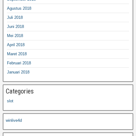
Agustus 2018
Juli 2018
Juni 2018
Mei 2018
April 2018
Maret 2018
Februari 2018
Januari 2018
Categories
slot
winlive4d