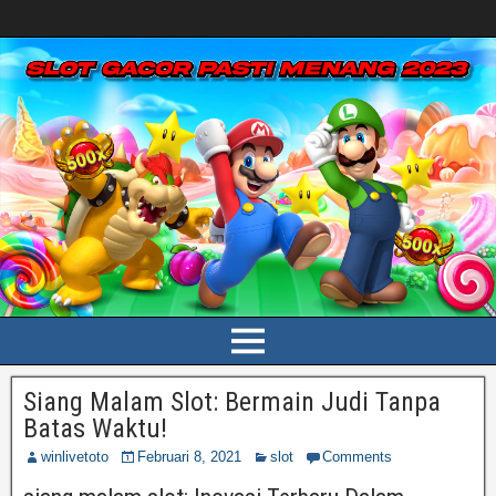
Siang Malam Slot: Bermain Judi Tanpa
Batas Waktu!
winlivetoto
Februari 8, 2021
slot
Comments