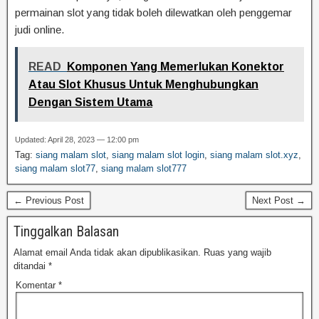
permainan slot yang tidak boleh dilewatkan oleh penggemar
judi online.
READ
Komponen Yang Memerlukan Konektor
Atau Slot Khusus Untuk Menghubungkan
Dengan Sistem Utama
Updated: April 28, 2023 — 12:00 pm
Tag:
siang malam slot
,
siang malam slot login
,
siang malam slot.xyz
,
siang malam slot77
,
siang malam slot777
← Previous Post
Next Post →
Tinggalkan Balasan
Alamat email Anda tidak akan dipublikasikan.
Ruas yang wajib
ditandai
*
Komentar
*