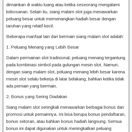
dimainkan di waktu luang atau ketika seseorang mengalami
kebosanan. Selain itu, siang malam slot juga menawarkan
peluang besar untuk memenangkan hadiah besar dengan
taruhan yang relatif kecil.
Beberapa manfaat lain dari bermain siang malam slot adalah:
1. Peluang Menang yang Lebih Besar
Dalam permainan slot tradisional, peluang menang tergantung
pada kombinasi simbol pada gulungan mesin slot. Namun,
dengan siang malam slot, peluang menang lebih besar karena
mesin slot selalu bekerja di latar belakang, bahkan ketika tidak
ada pemain yang bermain.
2. Bonus yang Sering Diadakan
Siang malam slot seringkali menawarkan berbagai bonus dan
promosi untuk pemainnya. Ini bisa berupa bonus pendaftaran,
bonus setoran, atau bahkan bonus hadiah langsung. Semua
bonus ini dapat digunakan untuk meningkatkan peluang