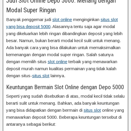
Judi Slot Online Depo 5000: Menang dengan
Modal Super Ringan
Banyak penggemar judi
slot online
menginginkan
situs slot
yang bisa deposit 5000
. Alasannya tentu saja agar modal
yang dikeluarkan lebih ringan dibandingkan deposit yang lebih
besar. Namun, bukan berarti modal kecil sulit untuk menang.
Ada banyak cara yang bisa dilakukan untuk memaksimalkan
kemenangan dengan modal super ringan. Salah satunya
dengan memilih situs
slot online
terbaik yang menawarkan
deposit murah namun kualitas permainan yang tidak kalah
dengan situs-
situs slot
lainnya.
Keuntungan Bermain Slot Online dengan Depo 5000
Seperti yang sudah disebutkan di atas, modal kecil tidak selalu
berarti sulit untuk menang. Bahkan, ada banyak keuntungan
yang bisa didapatkan dengan bermain di
situs slot
online yang
menawarkan deposit 5000. Beberapa keuntungan tersebut di
antaranya sebagai berikut: