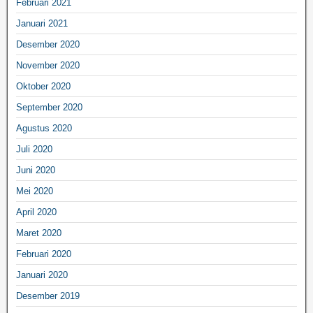
Februari 2021
Januari 2021
Desember 2020
November 2020
Oktober 2020
September 2020
Agustus 2020
Juli 2020
Juni 2020
Mei 2020
April 2020
Maret 2020
Februari 2020
Januari 2020
Desember 2019