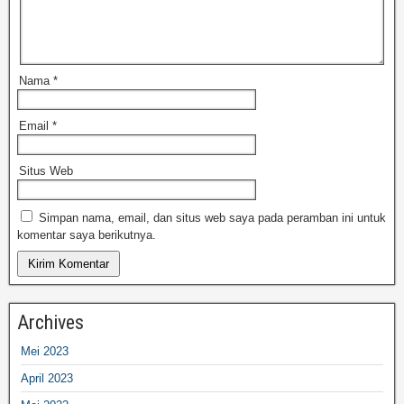
Nama
*
Email
*
Situs Web
Simpan nama, email, dan situs web saya pada peramban ini untuk
komentar saya berikutnya.
Archives
Mei 2023
April 2023