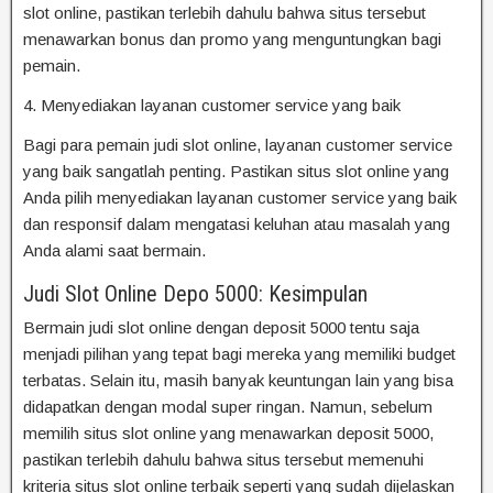
slot online, pastikan terlebih dahulu bahwa situs tersebut
menawarkan bonus dan promo yang menguntungkan bagi
pemain.
4. Menyediakan layanan customer service yang baik
Bagi para pemain judi slot online, layanan customer service
yang baik sangatlah penting. Pastikan situs slot online yang
Anda pilih menyediakan layanan customer service yang baik
dan responsif dalam mengatasi keluhan atau masalah yang
Anda alami saat bermain.
Judi Slot Online Depo 5000: Kesimpulan
Bermain judi slot online dengan deposit 5000 tentu saja
menjadi pilihan yang tepat bagi mereka yang memiliki budget
terbatas. Selain itu, masih banyak keuntungan lain yang bisa
didapatkan dengan modal super ringan. Namun, sebelum
memilih situs slot online yang menawarkan deposit 5000,
pastikan terlebih dahulu bahwa situs tersebut memenuhi
kriteria situs slot online terbaik seperti yang sudah dijelaskan