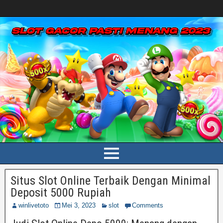
Situs Slot Online Terbaik Dengan Minimal
Deposit 5000 Rupiah
winlivetoto
Mei 3, 2023
slot
Comments