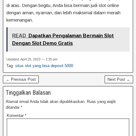
di atas. Dengan begitu, Anda bisa bermain judi slot online
dengan aman, nyaman, dan lebih maksimal dalam meraih
kemenangan.
READ
Dapatkan Pengalaman Bermain Slot
Dengan Slot Demo Gratis
Updated: April 25, 2023 — 2:35 pm
Tag:
situs slot yang bisa deposit 5000
← Previous Post
Next Post →
Tinggalkan Balasan
Alamat email Anda tidak akan dipublikasikan.
Ruas yang wajib
ditandai
*
Komentar
*