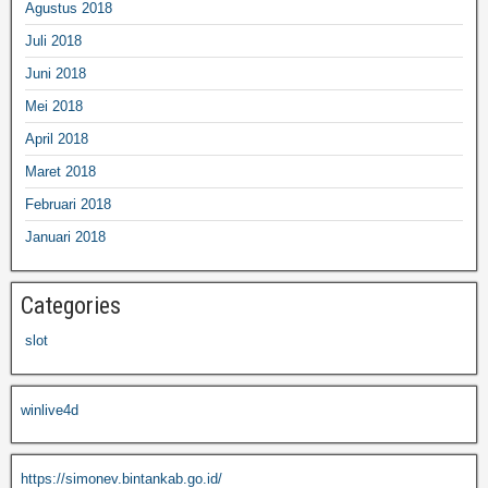
Agustus 2018
Juli 2018
Juni 2018
Mei 2018
April 2018
Maret 2018
Februari 2018
Januari 2018
Categories
slot
winlive4d
https://simonev.bintankab.go.id/