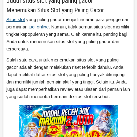
Judul situs slot yang paling gacor
Menemukan Situs Slot yang Paling Gacor
Situs slot
yang paling gacor menjadi incaran para penggemar
permainan
judi online
. Namun, tidak semua situs slot memiliki
tingkat kepopuleran yang sama. Oleh karena itu, penting bagi
Anda untuk menemukan situs slot yang paling gacor dan
terpercaya.
Salah satu cara untuk menemukan situs slot yang paling
gacor adalah dengan melakukan riset terlebih dahulu. Anda
dapat melihat daftar situs slot yang paling banyak dikunjungi
dan memiliki jumlah pemain aktif yang tinggi. Selain itu, Anda
juga dapat memperhatikan review atau ulasan dari pemain lain
yang sudah mencoba bermain di situs slot tersebut.