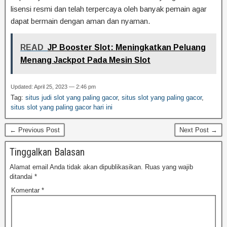
lisensi resmi dan telah terpercaya oleh banyak pemain agar
dapat bermain dengan aman dan nyaman.
READ
JP Booster Slot: Meningkatkan Peluang
Menang Jackpot Pada Mesin Slot
Updated: April 25, 2023 — 2:46 pm
Tag:
situs judi slot yang paling gacor
,
situs slot yang paling gacor
,
situs slot yang paling gacor hari ini
← Previous Post
Next Post →
Tinggalkan Balasan
Alamat email Anda tidak akan dipublikasikan.
Ruas yang wajib
ditandai
*
Komentar
*