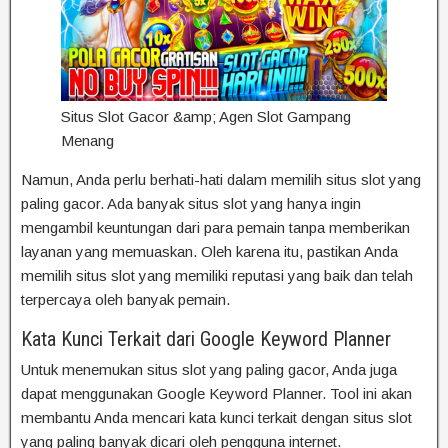
S
i
t
u
s
S
l
o
t
G
a
c
o
r
&
a
m
p
;
A
g
e
n
S
l
o
t
G
a
m
p
a
n
g
M
e
n
a
n
g
Namun, Anda perlu berhati-hati dalam memilih situs slot yang
paling gacor. Ada banyak situs slot yang hanya ingin
mengambil keuntungan dari para pemain tanpa memberikan
layanan yang memuaskan. Oleh karena itu, pastikan Anda
memilih situs slot yang memiliki reputasi yang baik dan telah
terpercaya oleh banyak pemain.
Kata Kunci Terkait dari Google Keyword Planner
Untuk menemukan situs slot yang paling gacor, Anda juga
dapat menggunakan Google Keyword Planner. Tool ini akan
membantu Anda mencari kata kunci terkait dengan situs slot
yang paling banyak dicari oleh pengguna internet.