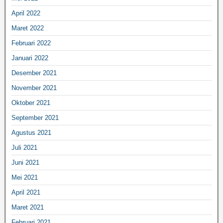
April 2022
Maret 2022
Februari 2022
Januari 2022
Desember 2021
November 2021
Oktober 2021
September 2021
Agustus 2021
Juli 2021
Juni 2021
Mei 2021
April 2021
Maret 2021
Februari 2021