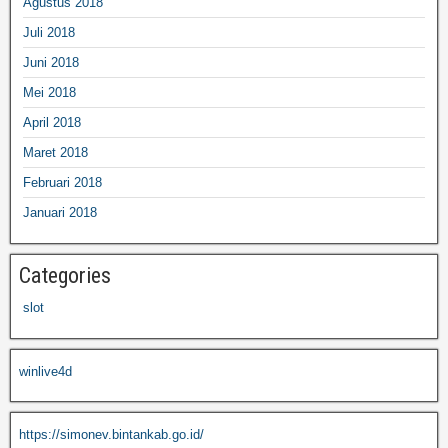
Agustus 2018
Juli 2018
Juni 2018
Mei 2018
April 2018
Maret 2018
Februari 2018
Januari 2018
Categories
slot
winlive4d
https://simonev.bintankab.go.id/