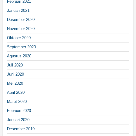
Februari 2021
Januari 2021
Desember 2020
November 2020
Oktober 2020
September 2020
Agustus 2020
Juli 2020
Juni 2020
Mei 2020
April 2020
Maret 2020
Februari 2020
Januari 2020
Desember 2019