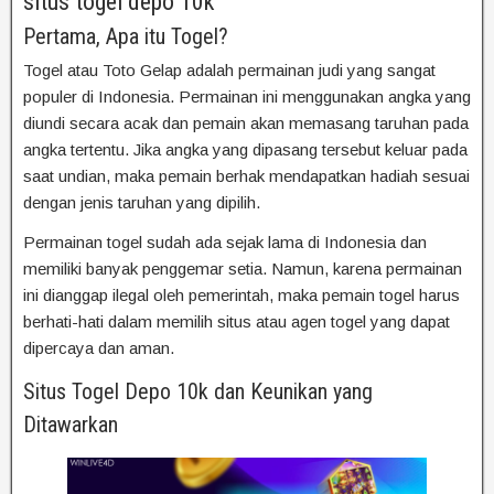
situs togel depo 10k
Pertama, Apa itu Togel?
Togel atau Toto Gelap adalah permainan judi yang sangat
populer di Indonesia. Permainan ini menggunakan angka yang
diundi secara acak dan pemain akan memasang taruhan pada
angka tertentu. Jika angka yang dipasang tersebut keluar pada
saat undian, maka pemain berhak mendapatkan hadiah sesuai
dengan jenis taruhan yang dipilih.
Permainan togel sudah ada sejak lama di Indonesia dan
memiliki banyak penggemar setia. Namun, karena permainan
ini dianggap ilegal oleh pemerintah, maka pemain togel harus
berhati-hati dalam memilih situs atau agen togel yang dapat
dipercaya dan aman.
Situs Togel Depo 10k dan Keunikan yang
Ditawarkan