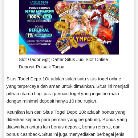
S
l
o
t
G
a
c
o
r
&
g
t
;
D
a
f
t
a
r
S
i
t
u
s
J
u
d
i
S
l
o
t
O
n
l
i
n
e
D
e
p
o
s
i
t
P
u
l
s
a
k
T
a
n
p
a
Situs Togel Depo 10k adalah salah satu situs togel online
yang terpercaya dan aman untuk dimainkan. Situs ini menjadi
pilihan utama bagi para pemain togel yang ingin bermain
dengan minimal deposit hanya 10 ribu rupiah.
Keunikan lain dari Situs Togel Depo 10k adalah bonus yang
diberikan kepada para pemain yang bergabung. Bonus yang
ditawarkan antara lain bonus deposit, bonus referral, dan
bonus cashback. Situs ini juga menyediakan berbagai jenis