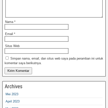
Nama
*
Email
*
Situs Web
Simpan nama, email, dan situs web saya pada peramban ini untuk
komentar saya berikutnya.
Archives
Mei 2023
April 2023