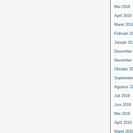
Mei 2019
April 2019
Maret 201
Februari 2
Januari 20
Desember 
November 
Oktober 2
September
Agustus 2
Juli 2018
Juni 2018
Mei 2018
April 2018
Maret 201