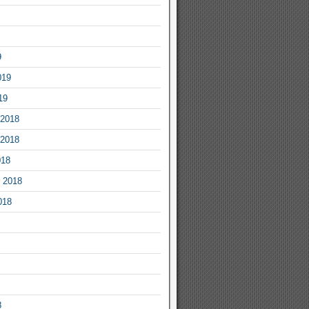
9
019
19
2018
2018
018
 2018
018
8