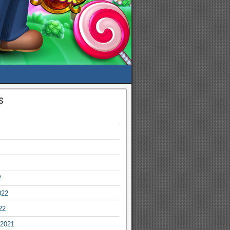
s
2
022
22
2021