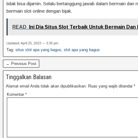
tidak bisa dijamin. Selalu bertanggung jawab dalam bermain dan 
bermain slot online dengan bijak.
READ
Ini Dia Situs Slot Terbaik Untuk Bermain Da
Updated: April 25, 2023 — 3:35 pm
Tag:
situs slot apa yang bagus
,
slot apa yang bagus
← Previous Post
Tinggalkan Balasan
Alamat email Anda tidak akan dipublikasikan.
Ruas yang wajib ditandai
*
Komentar
*