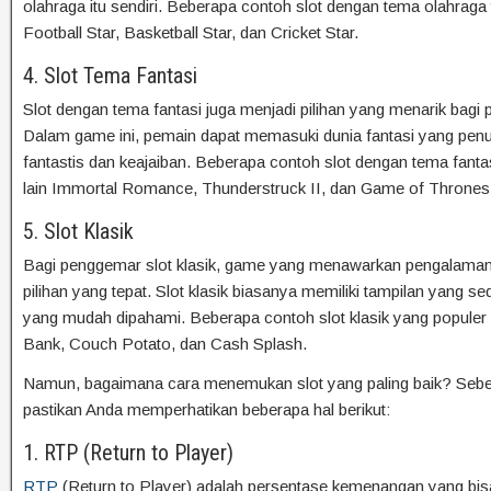
olahraga itu sendiri. Beberapa contoh slot dengan tema olahraga 
Football Star, Basketball Star, dan Cricket Star.
4. Slot Tema Fantasi
Slot dengan tema fantasi juga menjadi pilihan yang menarik bag
Dalam game ini, pemain dapat memasuki dunia fantasi yang pen
fantastis dan keajaiban. Beberapa contoh slot dengan tema fanta
lain Immortal Romance, Thunderstruck II, dan Game of Thrones
5. Slot Klasik
Bagi penggemar slot klasik, game yang menawarkan pengalaman 
pilihan yang tepat. Slot klasik biasanya memiliki tampilan yang 
yang mudah dipahami. Beberapa contoh slot klasik yang populer 
Bank, Couch Potato, dan Cash Splash.
Namun, bagaimana cara menemukan slot yang paling baik? Sebelu
pastikan Anda memperhatikan beberapa hal berikut:
1. RTP (Return to Player)
RTP
(Return to Player) adalah persentase kemenangan yang bis