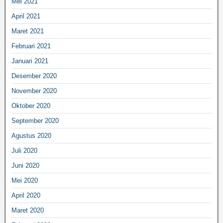
Mei 2021
April 2021
Maret 2021
Februari 2021
Januari 2021
Desember 2020
November 2020
Oktober 2020
September 2020
Agustus 2020
Juli 2020
Juni 2020
Mei 2020
April 2020
Maret 2020