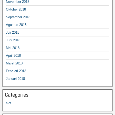
November 2018
Oktober 2018
September 2018
Agustus 2018
Juli 2018
Juni 2018
Mei 2018
April 2018
Maret 2018
Februari 2018
Januari 2018
Categories
slot