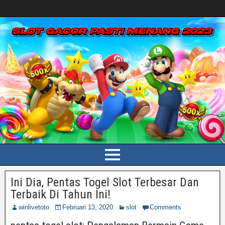
Ini Dia, Pentas Togel Slot Terbesar Dan
Terbaik Di Tahun Ini!
winlivetoto
Februari 13, 2020
slot
Comments