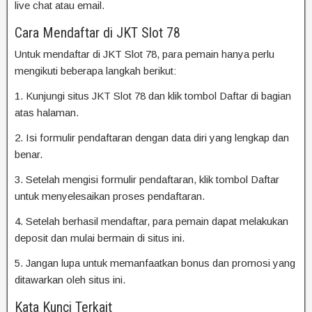
live chat atau email.
Cara Mendaftar di JKT Slot 78
Untuk mendaftar di JKT Slot 78, para pemain hanya perlu
mengikuti beberapa langkah berikut:
1. Kunjungi situs JKT Slot 78 dan klik tombol Daftar di bagian
atas halaman.
2. Isi formulir pendaftaran dengan data diri yang lengkap dan
benar.
3. Setelah mengisi formulir pendaftaran, klik tombol Daftar
untuk menyelesaikan proses pendaftaran.
4. Setelah berhasil mendaftar, para pemain dapat melakukan
deposit dan mulai bermain di situs ini.
5. Jangan lupa untuk memanfaatkan bonus dan promosi yang
ditawarkan oleh situs ini.
Kata Kunci Terkait