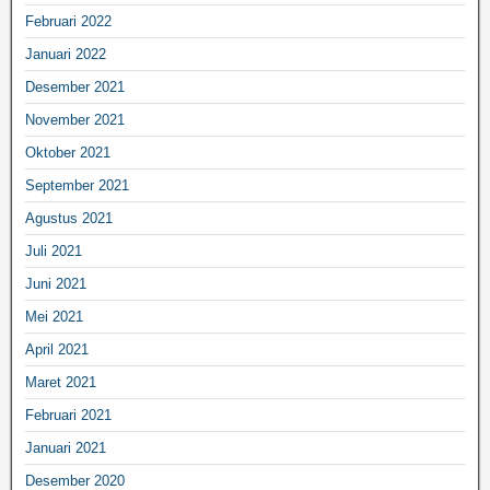
Februari 2022
Januari 2022
Desember 2021
November 2021
Oktober 2021
September 2021
Agustus 2021
Juli 2021
Juni 2021
Mei 2021
April 2021
Maret 2021
Februari 2021
Januari 2021
Desember 2020