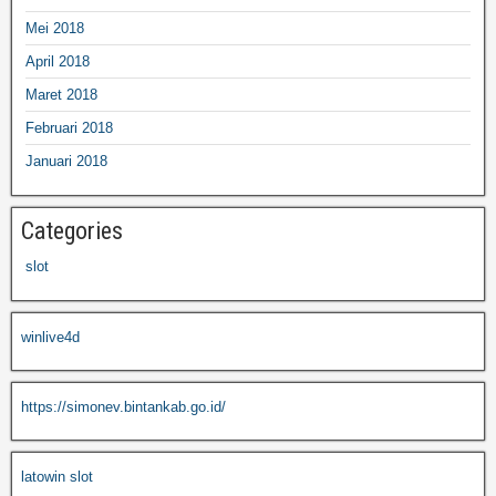
Mei 2018
April 2018
Maret 2018
Februari 2018
Januari 2018
Categories
slot
winlive4d
https://simonev.bintankab.go.id/
latowin slot