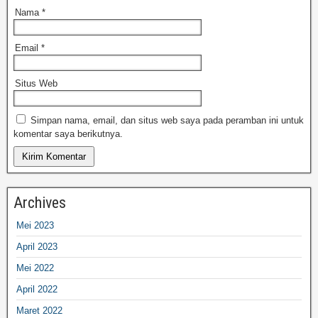
Nama
*
Email
*
Situs Web
Simpan nama, email, dan situs web saya pada peramban ini untuk
komentar saya berikutnya.
Archives
Mei 2023
April 2023
Mei 2022
April 2022
Maret 2022