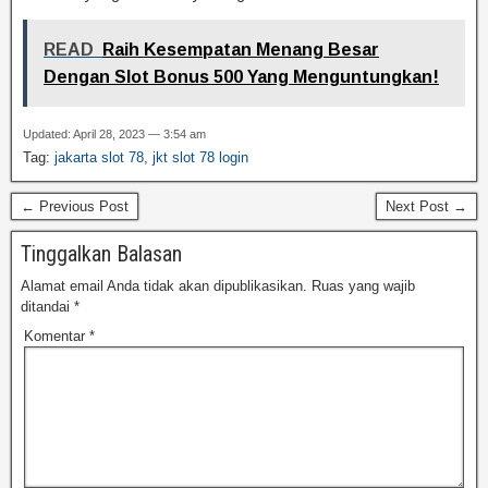
READ
Raih Kesempatan Menang Besar
Dengan Slot Bonus 500 Yang Menguntungkan!
Updated: April 28, 2023 — 3:54 am
Tag:
jakarta slot 78
,
jkt slot 78 login
← Previous Post
Next Post →
Tinggalkan Balasan
Alamat email Anda tidak akan dipublikasikan.
Ruas yang wajib
ditandai
*
Komentar
*