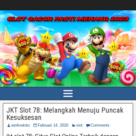
JKT Slot 78: Melangkah Menuju Puncak
Kesuksesan
winlivetoto
Februari 14, 2020
slot
Comments